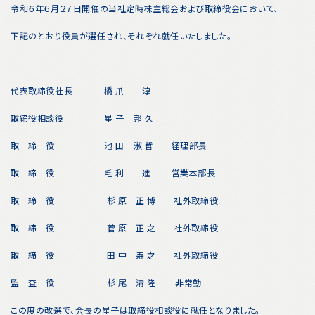
令和６年６月２７日開催の当社定時株主総会および取締役会において、
下記のとおり役員が選任され、それぞれ就任いたしました。
代表取締役社長
橋 爪 淳
取締役相談役
星 子 邦 久
取 締 役
池 田 淑 哲
経理部長
取 締 役
毛 利 進
営業本部長
取 締 役
杉 原 正 博
社外取締役
取 締 役
菅 原 正 之
社外取締役
取 締 役
田 中 寿 之
社外取締役
監 査 役
杉 尾 清 隆
非常勤
この度の改選で、会長の星子は取締役相談役に就任となりました。